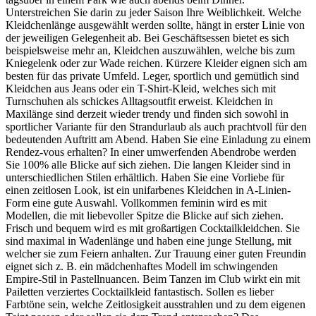
Unterstreichen Sie darin zu jeder Saison Ihre Weiblichkeit. Welche
Kleidchenlänge ausgewählt werden sollte, hängt in erster Linie von
der jeweiligen Gelegenheit ab. Bei Geschäftsessen bietet es sich
beispielsweise mehr an, Kleidchen auszuwählen, welche bis zum
Kniegelenk oder zur Wade reichen. Kürzere Kleider eignen sich am
besten für das private Umfeld. Leger, sportlich und gemütlich sind
Kleidchen aus Jeans oder ein T-Shirt-Kleid, welches sich mit
Turnschuhen als schickes Alltagsoutfit erweist. Kleidchen in
Maxilänge sind derzeit wieder trendy und finden sich sowohl in
sportlicher Variante für den Strandurlaub als auch prachtvoll für den
bedeutenden Auftritt am Abend. Haben Sie eine Einladung zu einem
Rendez-vous erhalten? In einer umwerfenden Abendrobe werden
Sie 100% alle Blicke auf sich ziehen. Die langen Kleider sind in
unterschiedlichen Stilen erhältlich. Haben Sie eine Vorliebe für
einen zeitlosen Look, ist ein unifarbenes Kleidchen in A-Linien-
Form eine gute Auswahl. Vollkommen feminin wird es mit
Modellen, die mit liebevoller Spitze die Blicke auf sich ziehen.
Frisch und bequem wird es mit großartigen Cocktailkleidchen. Sie
sind maximal in Wadenlänge und haben eine junge Stellung, mit
welcher sie zum Feiern anhalten. Zur Trauung einer guten Freundin
eignet sich z. B. ein mädchenhaftes Modell im schwingenden
Empire-Stil in Pastellnuancen. Beim Tanzen im Club wirkt ein mit
Pailetten verziertes Cocktailkleid fantastisch. Sollen es lieber
Farbtöne sein, welche Zeitlosigkeit ausstrahlen und zu dem eigenen