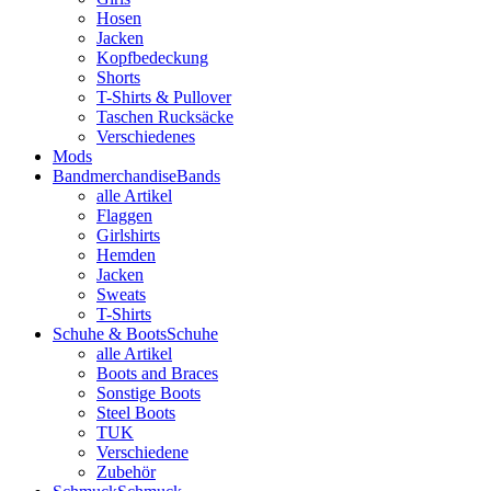
Hosen
Jacken
Kopfbedeckung
Shorts
T-Shirts & Pullover
Taschen Rucksäcke
Verschiedenes
Mods
Bandmerchandise
Bands
alle Artikel
Flaggen
Girlshirts
Hemden
Jacken
Sweats
T-Shirts
Schuhe & Boots
Schuhe
alle Artikel
Boots and Braces
Sonstige Boots
Steel Boots
TUK
Verschiedene
Zubehör