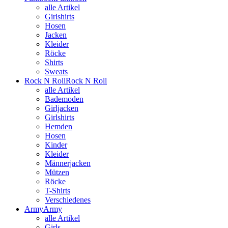
alle Artikel
Girlshirts
Hosen
Jacken
Kleider
Röcke
Shirts
Sweats
Rock N Roll
Rock N Roll
alle Artikel
Bademoden
Girljacken
Girlshirts
Hemden
Hosen
Kinder
Kleider
Männerjacken
Mützen
Röcke
T-Shirts
Verschiedenes
Army
Army
alle Artikel
Girls