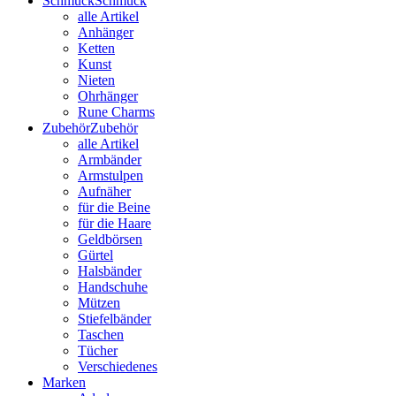
Schmuck
Schmuck
alle Artikel
Anhänger
Ketten
Kunst
Nieten
Ohrhänger
Rune Charms
Zubehör
Zubehör
alle Artikel
Armbänder
Armstulpen
Aufnäher
für die Beine
für die Haare
Geldbörsen
Gürtel
Halsbänder
Handschuhe
Mützen
Stiefelbänder
Taschen
Tücher
Verschiedenes
Marken