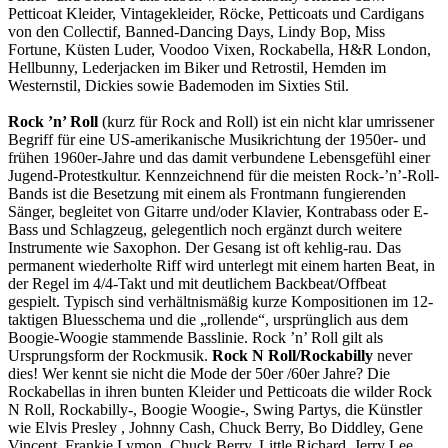
Petticoat Kleider, Vintagekleider, Röcke, Petticoats und Cardigans
von den Collectif, Banned-Dancing Days, Lindy Bop, Miss
Fortune, Küsten Luder, Voodoo Vixen, Rockabella, H&R London,
Hellbunny, Lederjacken im Biker und Retrostil, Hemden im
Westernstil, Dickies sowie Bademoden im Sixties Stil.
Rock ’n’ Roll
(kurz für Rock and Roll) ist ein nicht klar umrissener
Begriff für eine US-amerikanische Musikrichtung der 1950er- und
frühen 1960er-Jahre und das
damit verbundene Lebensgefühl einer
Jugend-Protestkultur. Kennzeichnend für die meisten Rock-’n’-Roll-
Bands ist die Besetzung mit einem als Frontmann fungierenden
Sänger, begleitet von Gitarre und/oder Klavier, Kontrabass oder E-
Bass und Schlagzeug, gelegentlich noch ergänzt durch weitere
Instrumente wie Saxophon. Der Gesang ist oft kehlig-rau. Das
permanent wiederholte Riff wird unterlegt mit einem harten Beat, in
der Regel im 4/4-Takt und mit deutlichem Backbeat/Offbeat
gespielt. Typisch sind verhältnismäßig kurze Kompositionen im 12-
taktigen Bluesschema und die „rollende“, ursprünglich aus dem
Boogie-Woogie stammende Basslinie. Rock ’n’ Roll gilt als
Ursprungsform der Rockmusik.
Rock N Roll/Rockabilly
never
dies! Wer kennt sie nicht die Mode der 50er /60er Jahre? Die
Rockabellas in ihren bunten Kleider und Petticoats die wilder Rock
N Roll, Rockabilly-, Boogie Woogie-, Swing Partys, die Künstler
wie Elvis Presley , Johnny Cash, Chuck Berry, Bo Diddley, Gene
Vincent, Frankie Lymon, Chuck Berry, Little Richard, Jerry Lee