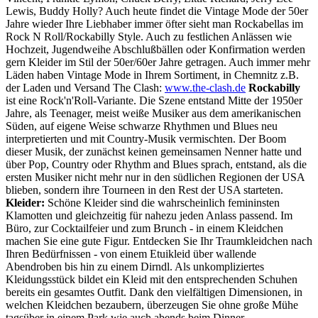
Lewis, Buddy Holly? Auch heute findet die Vintage Mode der 50er
Jahre wieder Ihre Liebhaber immer öfter sieht man Rockabellas im
Rock N Roll/Rockabilly Style. Auch zu festlichen Anlässen wie
Hochzeit, Jugendweihe Abschlußbällen oder Konfirmation werden
gern Kleider im Stil der 50er/60er Jahre getragen. Auch immer mehr
Läden haben Vintage Mode in Ihrem Sortiment, in Chemnitz z.B.
der Laden und Versand The Clash:
www.the-clash.de
Rockabilly
ist eine Rock'n'Roll-Variante. Die Szene entstand Mitte der 1950er
Jahre, als Teenager, meist weiße Musiker aus dem amerikanischen
Süden, auf eigene Weise schwarze Rhythmen und Blues neu
interpretierten und mit Country-Musik vermischten. Der Boom
dieser Musik, der zunächst keinen gemeinsamen Nenner hatte und
über Pop, Country oder Rhythm and Blues sprach, entstand, als die
ersten Musiker nicht mehr nur in den südlichen Regionen der USA
blieben, sondern ihre Tourneen in den Rest der USA starteten.
Kleider:
Schöne Kleider sind die wahrscheinlich femininsten
Klamotten und gleichzeitig für nahezu jeden Anlass passend. Im
Büro, zur Cocktailfeier und zum Brunch - in einem Kleidchen
machen Sie eine gute Figur. Entdecken Sie Ihr Traumkleidchen nach
Ihren Bedürfnissen - von einem Etuikleid über wallende
Abendroben bis hin zu einem Dirndl. Als unkompliziertes
Kleidungsstück bildet ein Kleid mit den entsprechenden Schuhen
bereits ein gesamtes Outfit. Dank den vielfältigen Dimensionen, in
welchen Kleidchen bezaubern, überzeugen Sie ohne große Mühe
tagsüber in einem Park wie auch abends beim Dinner.