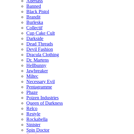
Aderlass
Banned
Black Pistol
Brandit
Burleska
Collectif
Cup Cake Cult
Darkside
Dead Threads
Devil Fashion
Dracula Clothing
Dr. Martens
Hellbunny
Jawbreaker
Miltec
Necessary Evil
Pentagramme
Phaze
Poizen Industries
Queen of Darkness
Relco
Restyle
Rockabella
Sinister
Spin Doctor