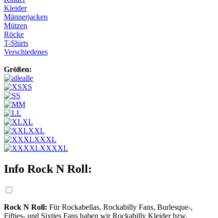
Kleider
Männerjacken
Mützen
Röcke
T-Shirts
Verschiedenes
Größen:
alle
XS
S
M
L
XL
XXL
XXXL
XXXXL
Info Rock N Roll:
Rock N Roll:
Für Rockabellas, Rockabilly Fans, Burlesque-,
Fifties- und Sixties Fans haben wir Rockabilly Kleider bzw.