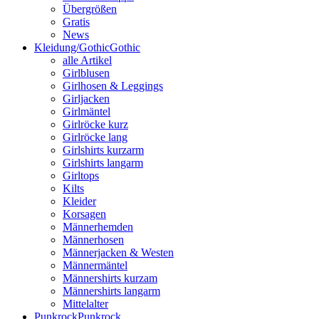
Übergrößen
Gratis
News
Kleidung/Gothic
Gothic
alle Artikel
Girlblusen
Girlhosen & Leggings
Girljacken
Girlmäntel
Girlröcke kurz
Girlröcke lang
Girlshirts kurzarm
Girlshirts langarm
Girltops
Kilts
Kleider
Korsagen
Männerhemden
Männerhosen
Männerjacken & Westen
Männermäntel
Männershirts kurzam
Männershirts langarm
Mittelalter
Punkrock
Punkrock