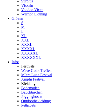
Surplus
Vixxsin
Voodoo Vixen
Warrior Clothing
Größen
S
M
L
XL
XXL
XXXL
XXXXL
XXXXXL
XXXXXXL
Infos
Festivals
Wave Gotik Treffen
M’era Luna Festival
Amphi Festival
Kleidung
Bademoden
Bauchtaschen
Jogginghosen
Outdoorbekleidung
Petticoats