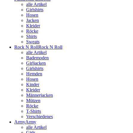
alle Artikel
Girlshirts
Hosen
Jacken
Kleider
Röcke
Shirts
Sweats
Rock N Roll
Rock N Roll
alle Artikel
Bademoden
Girljacken
Girlshirts
Hemden
Hosen
Kinder
Kleider
Männerjacken
Mützen
Röcke
T-Shirts
Verschiedenes
Army
Army
alle Artikel
Girls