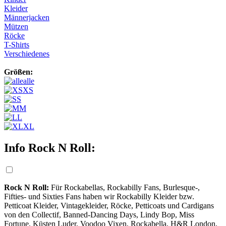
Kleider
Männerjacken
Mützen
Röcke
T-Shirts
Verschiedenes
Größen:
alle
XS
S
M
L
XL
Info Rock N Roll:
Rock N Roll:
Für Rockabellas, Rockabilly Fans, Burlesque-,
Fifties- und Sixties Fans haben wir Rockabilly Kleider bzw.
Petticoat Kleider, Vintagekleider, Röcke, Petticoats und Cardigans
von den Collectif, Banned-Dancing Days, Lindy Bop, Miss
Fortune, Küsten Luder, Voodoo Vixen, Rockabella, H&R London,