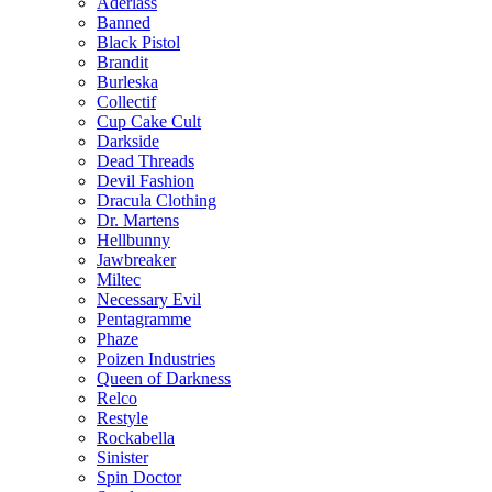
Aderlass
Banned
Black Pistol
Brandit
Burleska
Collectif
Cup Cake Cult
Darkside
Dead Threads
Devil Fashion
Dracula Clothing
Dr. Martens
Hellbunny
Jawbreaker
Miltec
Necessary Evil
Pentagramme
Phaze
Poizen Industries
Queen of Darkness
Relco
Restyle
Rockabella
Sinister
Spin Doctor