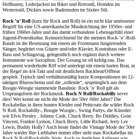
Hellbunny, Lederjacken im Biker und Retrostil, Hemden im
Westernstil, Dickies sowie Bademoden im Sixties Stil.
Rock ’n’ Roll
(kurz für Rock and Roll) ist ein nicht klar umrissener
Begriff für eine US-amerikanische Musikrichtung der 1950er- und
frühen 1960er-Jahre und das
damit verbundene Lebensgefühl einer
Jugend-Protestkultur. Kennzeichnend für die meisten Rock-’n’-Roll-
Bands ist die Besetzung mit einem als Frontmann fungierenden
Sänger, begleitet von Gitarre und/oder Klavier, Kontrabass oder E-
Bass und Schlagzeug, gelegentlich noch ergänzt durch weitere
Instrumente wie Saxophon. Der Gesang ist oft kehlig-rau. Das
permanent wiederholte Riff wird unterlegt mit einem harten Beat, in
der Regel im 4/4-Takt und mit deutlichem Backbeat/Offbeat
gespielt. Typisch sind verhältnismäßig kurze Kompositionen im 12-
taktigen Bluesschema und die „rollende“, ursprünglich aus dem
Boogie-Woogie stammende Basslinie. Rock ’n’ Roll gilt als
Ursprungsform der Rockmusik.
Rock N Roll/Rockabilly
never
dies! Wer kennt sie nicht die Mode der 50er /60er Jahre? Die
Rockabellas in ihren bunten Kleider und Petticoats die wilder Rock
N Roll, Rockabilly-, Boogie Woogie-, Swing Partys, die Künstler
wie Elvis Presley , Johnny Cash, Chuck Berry, Bo Diddley, Gene
Vincent, Frankie Lymon, Chuck Berry, Little Richard, Jerry Lee
Lewis, Buddy Holly? Auch heute findet die Vintage Mode der 50er
Jahre wieder Ihre Liebhaber immer öfter sieht man Rockabellas im
Rock N Roll/Rockabilly Style. Auch zu festlichen Anlässen wie