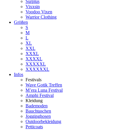
Surplus
Vixxsin
Voodoo Vixen
Warrior Clothing
Größen
S
M
L
XL
XXL
XXXL
XXXXL
XXXXXL
XXXXXXL
Infos
Festivals
Wave Gotik Treffen
M’era Luna Festival
Amphi Festival
Kleidung
Bademoden
Bauchtaschen
Jogginghosen
Outdoorbekleidung
Petticoats