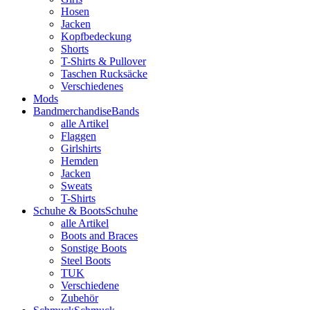
Hosen
Jacken
Kopfbedeckung
Shorts
T-Shirts & Pullover
Taschen Rucksäcke
Verschiedenes
Mods
Bandmerchandise
Bands
alle Artikel
Flaggen
Girlshirts
Hemden
Jacken
Sweats
T-Shirts
Schuhe & Boots
Schuhe
alle Artikel
Boots and Braces
Sonstige Boots
Steel Boots
TUK
Verschiedene
Zubehör