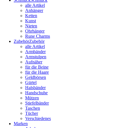
Schmuck
Schmuck
alle Artikel
Anhänger
Ketten
Kunst
Nieten
Ohrhänger
Rune Charms
Zubehör
Zubehör
alle Artikel
Armbänder
Armstulpen
Aufnäher
für die Beine
für die Haare
Geldbörsen
Gürtel
Halsbänder
Handschuhe
Mützen
Stiefelbänder
Taschen
Tücher
Verschiedenes
Marken