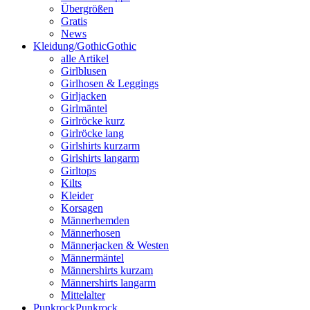
Übergrößen
Gratis
News
Kleidung/Gothic
Gothic
alle Artikel
Girlblusen
Girlhosen & Leggings
Girljacken
Girlmäntel
Girlröcke kurz
Girlröcke lang
Girlshirts kurzarm
Girlshirts langarm
Girltops
Kilts
Kleider
Korsagen
Männerhemden
Männerhosen
Männerjacken & Westen
Männermäntel
Männershirts kurzam
Männershirts langarm
Mittelalter
Punkrock
Punkrock