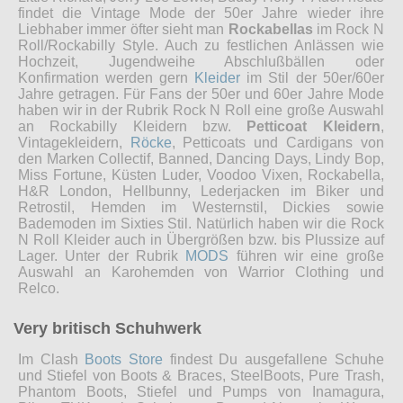
findet die Vintage Mode der 50er Jahre wieder ihre
Liebhaber immer öfter sieht man
Rockabellas
im Rock N
Roll/Rockabilly Style. Auch zu festlichen Anlässen wie
Hochzeit, Jugendweihe Abschlußbällen oder
Konfirmation werden gern
Kleider
im Stil der 50er/60er
Jahre getragen. Für Fans der 50er und 60er Jahre Mode
haben wir in der Rubrik Rock N Roll eine große Auswahl
an Rockabilly Kleidern bzw.
Petticoat Kleidern
,
Vintagekleidern,
Röcke
, Petticoats und Cardigans von
den Marken Collectif, Banned, Dancing Days, Lindy Bop,
Miss Fortune, Küsten Luder, Voodoo Vixen, Rockabella,
H&R London, Hellbunny, Lederjacken im Biker und
Retrostil, Hemden im Westernstil, Dickies sowie
Bademoden im Sixties Stil. Natürlich haben wir die Rock
N Roll Kleider auch in Übergrößen bzw. bis Plussize auf
Lager. Unter der Rubrik
MODS
führen wir eine große
Auswahl an Karohemden von Warrior Clothing und
Relco.
Very britisch Schuhwerk
Im Clash
Boots Store
findest Du ausgefallene Schuhe
und Stiefel von Boots & Braces, SteelBoots, Pure Trash,
Phantom Boots, Stiefel und Pumps von Inamagura,