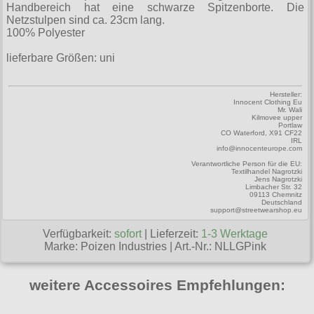
gesamt: 0.00 €
Collectif
Handbereich hat eine schwarze Spitzenborte. Die
Männershirts kurzam
XXL
Amphi Festival
Gürtel
Netzstulpen sind ca. 23cm lang.
Cup Cake Cult
100% Polyester
Männershirts langarm
XXXL
Kleidung
Halsbänder
Darkside
lieferbare Größen: uni
Mittelalter
XXXXL
Bademoden
Handschuhe
Dead Threads
XXXXXL
Bauchtaschen
Mützen
Hersteller:
Devil Fashion
Innocent Clothing Eu
XXXXXXL
Mr. Wali
Jogginghosen
Kilmovee upper
Stiefelbänder
Portlaw
Dracula Clothing
CO Waterford, X91 CF22
IRL
Outdoorbekleidung
Taschen
info@innocenteurope.com
Dr. Martens
Verantwortliche Person für die EU:
Petticoats
Tücher
Textilhandel Nagrotzki
Hellbunny
Jens Nagrotzki
Limbacher Str. 32
Poloshirts
09113 Chemnitz
Verschiedenes
Deutschland
Jawbreaker
support@streetwearshop.eu
T-Shirts
Miltec
Verfügbarkeit:
sofort
| Lieferzeit:
1-3 Werktage
Begriffe
Marke:
Poizen Industries
|
Art.-Nr.: NLLGPink
Necessary Evil
Gothic Shop
Pentagramme
weitere Accessoires Empfehlungen:
Hot Rod
Phaze