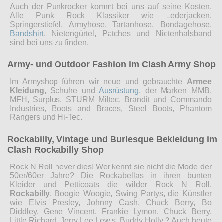
Auch der Punkrocker kommt bei uns auf seine Kosten.
Alle Punk Rock Klassiker wie Lederjacken,
Springerstiefel, Armyhose, Tartanhose, Bondagehose,
Bandshirt
, Nietengürtel, Patches und Nietenhalsband
sind bei uns zu finden.
Army- und Outdoor Fashion im Clash Army Shop
Im Armyshop führen wir neue und gebrauchte
Armee
Kleidung
, Schuhe und
Ausrüstung
, der Marken MMB,
MFH, Surplus, STURM Miltec, Brandit und Commando
Industries, Boots and Braces, Steel Boots, Phantom
Rangers und Hi-Tec.
Rockabilly, Vintage und Burlesque Bekleidung im
Clash Rockabilly Shop
Rock N Roll never dies! Wer kennt sie nicht die Mode der
50er/60er Jahre? Die Rockabellas in ihren bunten
Kleider und Petticoats die wilder Rock N Roll,
Rockabilly
, Boogie Woogie, Swing Partys, die Künstler
wie Elvis Presley, Johnny Cash, Chuck Berry, Bo
Diddley, Gene Vincent, Frankie Lymon, Chuck Berry,
Little Richard, Jerry Lee Lewis, Buddy Holly ? Auch heute