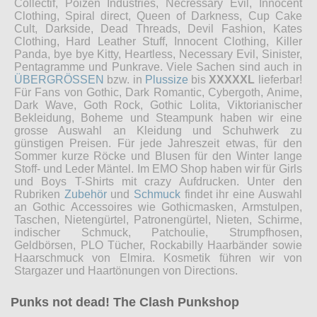
Collectif, Poizen Industries, Necressary Evil, Innocent
Clothing, Spiral direct, Queen of Darkness, Cup Cake
Cult, Darkside, Dead Threads, Devil Fashion, Kates
Clothing, Hard Leather Stuff, Innocent Clothing, Killer
Panda, bye bye Kitty, Heartless, Necessary Evil, Sinister,
Pentagramme und Punkrave. Viele Sachen sind auch in
ÜBERGRÖSSEN
bzw. in
Plussize
bis
XXXXXL
lieferbar!
Für Fans von Gothic, Dark Romantic, Cybergoth, Anime,
Dark Wave, Goth Rock, Gothic Lolita, Viktorianischer
Bekleidung, Boheme und Steampunk haben wir eine
grosse Auswahl an Kleidung und Schuhwerk zu
günstigen Preisen. Für jede Jahreszeit etwas, für den
Sommer kurze Röcke und Blusen für den Winter lange
Stoff- und Leder Mäntel. Im EMO Shop haben wir für Girls
und Boys T-Shirts mit crazy Aufdrucken. Unter den
Rubriken
Zubehör
und
Schmuck
findet ihr eine Auswahl
an Gothic Accessoires wie Gothicmasken, Armstulpen,
Taschen, Nietengürtel, Patronengürtel, Nieten, Schirme,
indischer Schmuck, Patchoulie, Strumpfhosen,
Geldbörsen, PLO Tücher, Rockabilly Haarbänder sowie
Haarschmuck von Elmira. Kosmetik führen wir von
Stargazer und Haartönungen von Directions.
Punks not dead! The Clash Punkshop