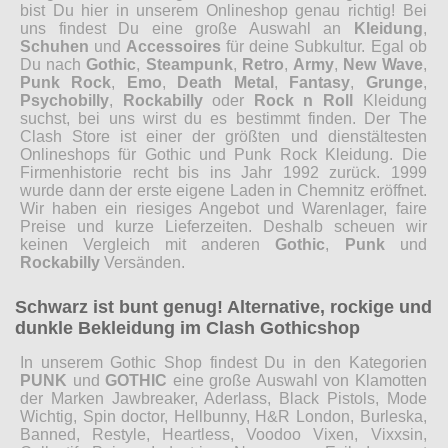
bist Du hier in unserem Onlineshop genau richtig! Bei
uns findest Du eine große Auswahl an
Kleidung
,
Schuhen
und
Accessoires
für deine Subkultur. Egal ob
Du nach
Gothic
,
Steampunk
,
Retro
,
Army
,
New Wave
,
Punk Rock
,
Emo
,
Death Metal
,
Fantasy
,
Grunge
,
Psychobilly
,
Rockabilly
oder
Rock n Roll
Kleidung
suchst, bei uns wirst du es bestimmt finden. Der The
Clash Store ist einer der größten und dienstältesten
Onlineshops für Gothic und Punk Rock Kleidung. Die
Firmenhistorie recht bis ins Jahr 1992 zurück. 1999
wurde dann der erste eigene Laden in Chemnitz eröffnet.
Wir haben ein riesiges Angebot und Warenlager, faire
Preise und kurze Lieferzeiten. Deshalb scheuen wir
keinen Vergleich mit anderen
Gothic
,
Punk
und
Rockabilly
Versänden.
Schwarz ist bunt genug! Alternative, rockige und
dunkle Bekleidung im Clash Gothicshop
In unserem Gothic Shop findest Du in den Kategorien
PUNK
und
GOTHIC
eine große Auswahl von Klamotten
der Marken Jawbreaker, Aderlass, Black Pistols, Mode
Wichtig, Spin doctor, Hellbunny, H&R London, Burleska,
Banned, Restyle, Heartless, Voodoo Vixen, Vixxsin,