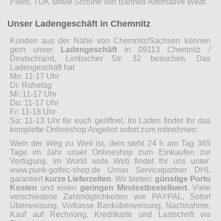
Pikes, TUK sowie Schuhe von Banned Alternative Wear.
Unser Ladengeschäft in Chemnitz
Kunden aus der Nähe von Chemnitz/Sachsen können
gern unser
Ladengeschäft
in 09113 Chemnitz /
Deutschland, Limbacher Str. 32 besuchen. Das
Ladengeschäft hat
Mo: 11-17 Uhr
Di: Ruhetag
Mi: 11-17 Uhr
Do: 11-17 Uhr
Fr: 11-18 Uhr
Sa: 11-13 Uhr für euch geöffnet. Im Laden findet Ihr das
komplette Onlineshop Angebot sofort zum mitnehmen.
Wem der Weg zu Weit ist, dem steht 24 h am Tag 365
Tage im Jahr unser Onlineshop zum Einkaufen zur
Verfügung. Im World wide Web findet Ihr uns unter:
www.punk-gothic-shop.de Unser Servicepartner DHL
garantiert
kurze Lieferzeiten
. Wir bieten:
günstige Porto
Kosten
und einen
geringen Mindestbestellwert
. Viele
verschiedene Zahlmöglichkeiten wie PAYPAL, Sofort
Überweisung, Vorkasse Banküberweisung, Nachnahme,
Kauf auf Rechnung, Kreditkarte und Lastschrift via