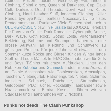
Collectif, Poizen Industries, Necressary Evil, Innocent
Clothing, Spiral direct, Queen of Darkness, Cup Cake
Cult, Darkside, Dead Threads, Devil Fashion, Kates
Clothing, Hard Leather Stuff, Innocent Clothing, Killer
Panda, bye bye Kitty, Heartless, Necessary Evil, Sinister,
Pentagramme und Punkrave. Viele Sachen sind auch in
ÜBERGRÖSSEN
bzw. in
Plussize
bis
XXXXXL
lieferbar!
Für Fans von Gothic, Dark Romantic, Cybergoth, Anime,
Dark Wave, Goth Rock, Gothic Lolita, Viktorianischer
Bekleidung, Boheme und Steampunk haben wir eine
grosse Auswahl an Kleidung und Schuhwerk zu
günstigen Preisen. Für jede Jahreszeit etwas, für den
Sommer kurze Röcke und Blusen für den Winter lange
Stoff- und Leder Mäntel. Im EMO Shop haben wir für Girls
und Boys T-Shirts mit crazy Aufdrucken. Unter den
Rubriken
Zubehör
und
Schmuck
findet ihr eine Auswahl
an Gothic Accessoires wie Gothicmasken, Armstulpen,
Taschen, Nietengürtel, Patronengürtel, Nieten, Schirme,
indischer Schmuck, Patchoulie, Strumpfhosen,
Geldbörsen, PLO Tücher, Rockabilly Haarbänder sowie
Haarschmuck von Elmira. Kosmetik führen wir von
Stargazer und Haartönungen von Directions.
Punks not dead! The Clash Punkshop