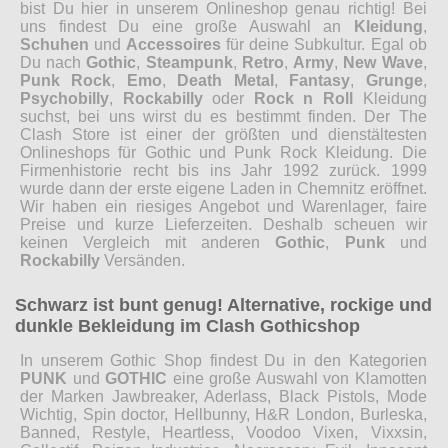
bist Du hier in unserem Onlineshop genau richtig! Bei
uns findest Du eine große Auswahl an
Kleidung
,
Schuhen
und
Accessoires
für deine Subkultur. Egal ob
Du nach
Gothic
,
Steampunk
,
Retro
,
Army
,
New Wave
,
Punk Rock
,
Emo
,
Death Metal
,
Fantasy
,
Grunge
,
Psychobilly
,
Rockabilly
oder
Rock n Roll
Kleidung
suchst, bei uns wirst du es bestimmt finden. Der The
Clash Store ist einer der größten und dienstältesten
Onlineshops für Gothic und Punk Rock Kleidung. Die
Firmenhistorie recht bis ins Jahr 1992 zurück. 1999
wurde dann der erste eigene Laden in Chemnitz eröffnet.
Wir haben ein riesiges Angebot und Warenlager, faire
Preise und kurze Lieferzeiten. Deshalb scheuen wir
keinen Vergleich mit anderen
Gothic
,
Punk
und
Rockabilly
Versänden.
Schwarz ist bunt genug! Alternative, rockige und
dunkle Bekleidung im Clash Gothicshop
In unserem Gothic Shop findest Du in den Kategorien
PUNK
und
GOTHIC
eine große Auswahl von Klamotten
der Marken Jawbreaker, Aderlass, Black Pistols, Mode
Wichtig, Spin doctor, Hellbunny, H&R London, Burleska,
Banned, Restyle, Heartless, Voodoo Vixen, Vixxsin,