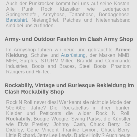
Auch der Punkrocker kommt bei uns auf seine Kosten.
Alle Punk Rock Klassiker wie Lederjacken,
Springerstiefel, Armyhose, Tartanhose, Bondagehose,
Bandshirt
, Nietengürtel, Patches und Nietenhalsband
sind bei uns zu finden.
Army- und Outdoor Fashion im Clash Army Shop
Im Armyshop führen wir neue und gebrauchte
Armee
Kleidung
, Schuhe und
Ausrüstung
, der Marken MMB,
MFH, Surplus, STURM Miltec, Brandit und Commando
Industries, Boots and Braces, Steel Boots, Phantom
Rangers und Hi-Tec.
Rockabilly, Vintage und Burlesque Bekleidung im
Clash Rockabilly Shop
Rock N Roll never dies! Wer kennt sie nicht die Mode der
50er/60er Jahre? Die Rockabellas in ihren bunten
Kleider und Petticoats die wilder Rock N Roll,
Rockabilly
, Boogie Woogie, Swing Partys, die Künstler
wie Elvis Presley, Johnny Cash, Chuck Berry, Bo
Diddley, Gene Vincent, Frankie Lymon, Chuck Berry,
Little Richard, Jerry Lee Lewis, Buddy Holly ? Auch heute