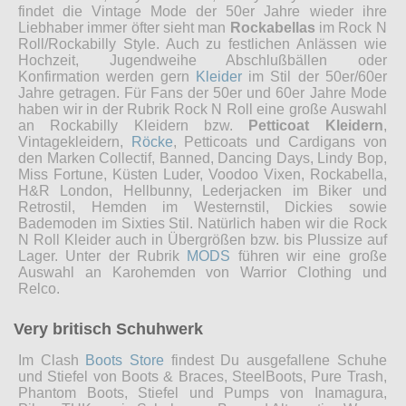
findet die Vintage Mode der 50er Jahre wieder ihre
Liebhaber immer öfter sieht man
Rockabellas
im Rock N
Roll/Rockabilly Style. Auch zu festlichen Anlässen wie
Hochzeit, Jugendweihe Abschlußbällen oder
Konfirmation werden gern
Kleider
im Stil der 50er/60er
Jahre getragen. Für Fans der 50er und 60er Jahre Mode
haben wir in der Rubrik Rock N Roll eine große Auswahl
an Rockabilly Kleidern bzw.
Petticoat Kleidern
,
Vintagekleidern,
Röcke
, Petticoats und Cardigans von
den Marken Collectif, Banned, Dancing Days, Lindy Bop,
Miss Fortune, Küsten Luder, Voodoo Vixen, Rockabella,
H&R London, Hellbunny, Lederjacken im Biker und
Retrostil, Hemden im Westernstil, Dickies sowie
Bademoden im Sixties Stil. Natürlich haben wir die Rock
N Roll Kleider auch in Übergrößen bzw. bis Plussize auf
Lager. Unter der Rubrik
MODS
führen wir eine große
Auswahl an Karohemden von Warrior Clothing und
Relco.
Very britisch Schuhwerk
Im Clash
Boots Store
findest Du ausgefallene Schuhe
und Stiefel von Boots & Braces, SteelBoots, Pure Trash,
Phantom Boots, Stiefel und Pumps von Inamagura,