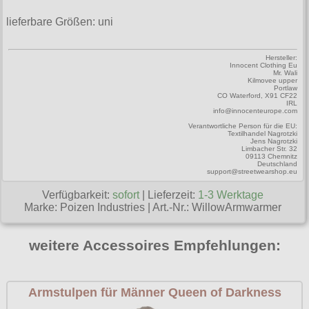
gesamt: 0.00 €
Collectif
Männershirts kurzam
XXL
Amphi Festival
Gürtel
lieferbare Größen: uni
Cup Cake Cult
Männershirts langarm
XXXL
Kleidung
Halsbänder
Darkside
Mittelalter
Hersteller:
XXXXL
Innocent Clothing Eu
Bademoden
Handschuhe
Mr. Wali
Dead Threads
Kilmovee upper
XXXXXL
Portlaw
Bauchtaschen
Mützen
CO Waterford, X91 CF22
Devil Fashion
IRL
XXXXXXL
info@innocenteurope.com
Jogginghosen
Stiefelbänder
Dracula Clothing
Verantwortliche Person für die EU:
Textilhandel Nagrotzki
Outdoorbekleidung
Jens Nagrotzki
Taschen
Limbacher Str. 32
Dr. Martens
09113 Chemnitz
Deutschland
Petticoats
Tücher
support@streetwearshop.eu
Hellbunny
Poloshirts
Verschiedenes
Verfügbarkeit:
sofort
| Lieferzeit:
1-3 Werktage
Jawbreaker
Marke:
Poizen Industries
|
Art.-Nr.: WillowArmwarmer
T-Shirts
Miltec
Begriffe
weitere Accessoires Empfehlungen:
Necessary Evil
Gothic Shop
Pentagramme
Hot Rod
Armstulpen für Männer Queen of Darkness
Phaze