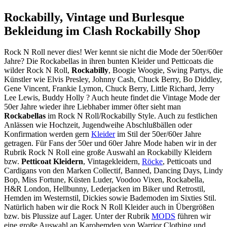
Rockabilly, Vintage und Burlesque
Bekleidung im Clash Rockabilly Shop
Rock N Roll never dies! Wer kennt sie nicht die Mode der 50er/60er
Jahre? Die Rockabellas in ihren bunten Kleider und Petticoats die
wilder Rock N Roll,
Rockabilly
, Boogie Woogie, Swing Partys, die
Künstler wie Elvis Presley, Johnny Cash, Chuck Berry, Bo Diddley,
Gene Vincent, Frankie Lymon, Chuck Berry, Little Richard, Jerry
Lee Lewis, Buddy Holly ? Auch heute findet die Vintage Mode der
50er Jahre wieder ihre Liebhaber immer öfter sieht man
Rockabellas
im Rock N Roll/Rockabilly Style. Auch zu festlichen
Anlässen wie Hochzeit, Jugendweihe Abschlußbällen oder
Konfirmation werden gern
Kleider
im Stil der 50er/60er Jahre
getragen. Für Fans der 50er und 60er Jahre Mode haben wir in der
Rubrik Rock N Roll eine große Auswahl an Rockabilly Kleidern
bzw.
Petticoat Kleidern
, Vintagekleidern,
Röcke
, Petticoats und
Cardigans von den Marken Collectif, Banned, Dancing Days, Lindy
Bop, Miss Fortune, Küsten Luder, Voodoo Vixen, Rockabella,
H&R London, Hellbunny, Lederjacken im Biker und Retrostil,
Hemden im Westernstil, Dickies sowie Bademoden im Sixties Stil.
Natürlich haben wir die Rock N Roll Kleider auch in Übergrößen
bzw. bis Plussize auf Lager. Unter der Rubrik
MODS
führen wir
eine große Auswahl an Karohemden von Warrior Clothing und