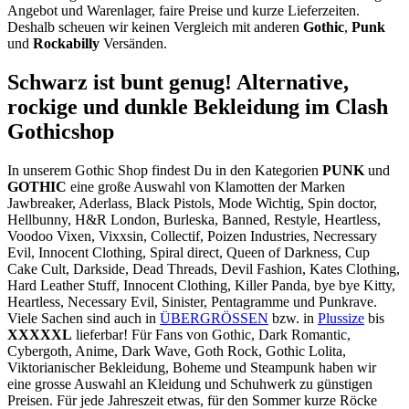
Angebot und Warenlager, faire Preise und kurze Lieferzeiten.
Deshalb scheuen wir keinen Vergleich mit anderen
Gothic
,
Punk
und
Rockabilly
Versänden.
Schwarz ist bunt genug! Alternative,
rockige und dunkle Bekleidung im Clash
Gothicshop
In unserem Gothic Shop findest Du in den Kategorien
PUNK
und
GOTHIC
eine große Auswahl von Klamotten der Marken
Jawbreaker, Aderlass, Black Pistols, Mode Wichtig, Spin doctor,
Hellbunny, H&R London, Burleska, Banned, Restyle, Heartless,
Voodoo Vixen, Vixxsin, Collectif, Poizen Industries, Necressary
Evil, Innocent Clothing, Spiral direct, Queen of Darkness, Cup
Cake Cult, Darkside, Dead Threads, Devil Fashion, Kates Clothing,
Hard Leather Stuff, Innocent Clothing, Killer Panda, bye bye Kitty,
Heartless, Necessary Evil, Sinister, Pentagramme und Punkrave.
Viele Sachen sind auch in
ÜBERGRÖSSEN
bzw. in
Plussize
bis
XXXXXL
lieferbar! Für Fans von Gothic, Dark Romantic,
Cybergoth, Anime, Dark Wave, Goth Rock, Gothic Lolita,
Viktorianischer Bekleidung, Boheme und Steampunk haben wir
eine grosse Auswahl an Kleidung und Schuhwerk zu günstigen
Preisen. Für jede Jahreszeit etwas, für den Sommer kurze Röcke