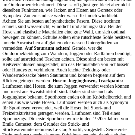
im Outdoorbereich erinnert. Diese ist oft günstiger, bietet aber nicht
dieselben Funktionen, wie Jacken und Hosen aus Goretex oder
Sympatex. Zudem sind sie weder wasserfest noch winddicht.
Achten Sie am besten auf synthetische Fasern. Diese trocknen
schnell, sind wasserdicht, winddicht und atmungsaktiv. Bei der
Hose sind elastische Materialien eine gute Wahl, um sich optimal
bewegen zu können. Schuhe sollten eine rutschfeste Sohle besitzen,
um ein Ausrutschen auf glatten oder nassen Untergründen zu
vermeiden.
Auf Stauraum achten!
Gerade, wer die
Outdoorbekleidung zum Wandern, Joggen oder Radfahren benötigt,
sollte auf ausreichend Taschen achten. Diese sind am besten mit
Reißverschlüssen ausgestattet, um das Herausfallen von Schlüsseln
oder Handys zu verhindern. Auch leichte Trekking- oder
Wanderrucksäcke bieten Stauraum und können bequem auf dem
Rücken getragen werden.
Hosen:
Jogginghosen, Trackpants:
Laufhosen sind Hosen, die zum Joggen verwendet werden können
und meist aus Sweatshirtstoff sind. Daher sind sie auch als
Jogginghose bekannt. Sporthosen enden oft im Knöchelbereich und
sehen aus wie weite Hosen. Laufhosen werden auch als Synonym
für Sporthosen verwendet, weil die Hosen bei Sport- und
Freizeitaktivitäten getragen werden. Laufhosen sind Teil eines
Sportanzugs. Die erste Sporthose wurde in den 1920er Jahren von
Emile Camuset, dem Gründer des Strick- und
Strickwarenunternehmens Le Coq Sportif, vorgestellt. Seine erste
Trainingshose wurde als graue Strickhose gewebt, damit sich der