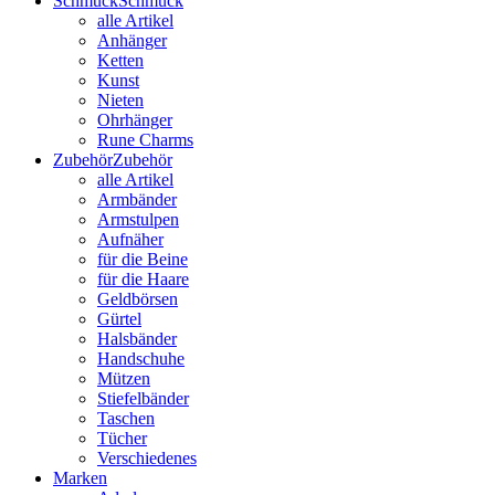
Schmuck
Schmuck
alle Artikel
Anhänger
Ketten
Kunst
Nieten
Ohrhänger
Rune Charms
Zubehör
Zubehör
alle Artikel
Armbänder
Armstulpen
Aufnäher
für die Beine
für die Haare
Geldbörsen
Gürtel
Halsbänder
Handschuhe
Mützen
Stiefelbänder
Taschen
Tücher
Verschiedenes
Marken