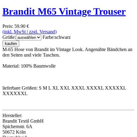
Brandit M65 Vintage Trouser
Preis: 59.90 €
(inkl. MwSt | zzgl. Versand)
Größe:
Farbe:
schwarz
kaufen
M-65 Hose von Brandit im Vintage Look. Angenähte Bändchen an
den Seiten und viele Taschen.
Material: 100% Baumwolle
lieferbare Größen: S M L XL XXL XXXL XXXXL XXXXXL
XXXXXXL
Hersteller:
Brandit Textil GmbH
Spichernstr. 6A
50672 Köln