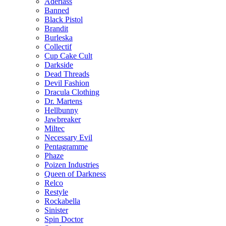
Aderlass
Banned
Black Pistol
Brandit
Burleska
Collectif
Cup Cake Cult
Darkside
Dead Threads
Devil Fashion
Dracula Clothing
Dr. Martens
Hellbunny
Jawbreaker
Miltec
Necessary Evil
Pentagramme
Phaze
Poizen Industries
Queen of Darkness
Relco
Restyle
Rockabella
Sinister
Spin Doctor