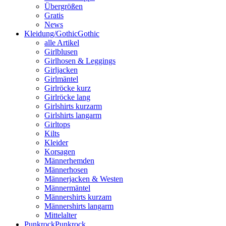
Übergrößen
Gratis
News
Kleidung/Gothic
Gothic
alle Artikel
Girlblusen
Girlhosen & Leggings
Girljacken
Girlmäntel
Girlröcke kurz
Girlröcke lang
Girlshirts kurzarm
Girlshirts langarm
Girltops
Kilts
Kleider
Korsagen
Männerhemden
Männerhosen
Männerjacken & Westen
Männermäntel
Männershirts kurzam
Männershirts langarm
Mittelalter
Punkrock
Punkrock