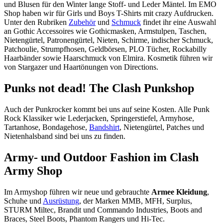
und Blusen für den Winter lange Stoff- und Leder Mäntel. Im EMO
Shop haben wir für Girls und Boys T-Shirts mit crazy Aufdrucken.
Unter den Rubriken
Zubehör
und
Schmuck
findet ihr eine Auswahl
an Gothic Accessoires wie Gothicmasken, Armstulpen, Taschen,
Nietengürtel, Patronengürtel, Nieten, Schirme, indischer Schmuck,
Patchoulie, Strumpfhosen, Geldbörsen, PLO Tücher, Rockabilly
Haarbänder sowie Haarschmuck von Elmira. Kosmetik führen wir
von Stargazer und Haartönungen von Directions.
Punks not dead! The Clash Punkshop
Auch der Punkrocker kommt bei uns auf seine Kosten. Alle Punk
Rock Klassiker wie Lederjacken, Springerstiefel, Armyhose,
Tartanhose, Bondagehose,
Bandshirt
, Nietengürtel, Patches und
Nietenhalsband sind bei uns zu finden.
Army- und Outdoor Fashion im Clash
Army Shop
Im Armyshop führen wir neue und gebrauchte
Armee Kleidung
,
Schuhe und
Ausrüstung
, der Marken MMB, MFH, Surplus,
STURM Miltec, Brandit und Commando Industries, Boots and
Braces, Steel Boots, Phantom Rangers und Hi-Tec.