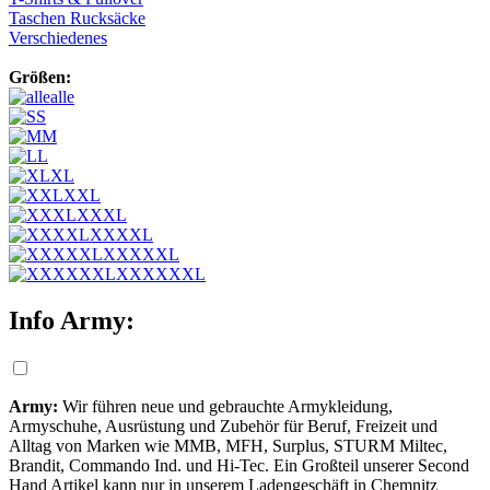
Taschen Rucksäcke
Verschiedenes
Größen:
alle
S
M
L
XL
XXL
XXXL
XXXXL
XXXXXL
XXXXXXL
Info Army:
Army:
Wir führen neue und gebrauchte Armykleidung,
Armyschuhe, Ausrüstung und Zubehör für Beruf, Freizeit und
Alltag von Marken wie MMB, MFH, Surplus, STURM Miltec,
Brandit, Commando Ind. und Hi-Tec. Ein Großteil unserer Second
Hand Artikel kann nur in unserem Ladengeschäft in Chemnitz