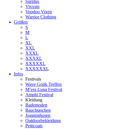
Surplus
Vixxsin
Voodoo Vixen
Warrior Clothing
Größen
S
M
L
XL
XXL
XXXL
XXXXL
XXXXXL
XXXXXXL
Infos
Festivals
Wave Gotik Treffen
M’era Luna Festival
Amphi Festival
Kleidung
Bademoden
Bauchtaschen
Jogginghosen
Outdoorbekleidung
Petticoats