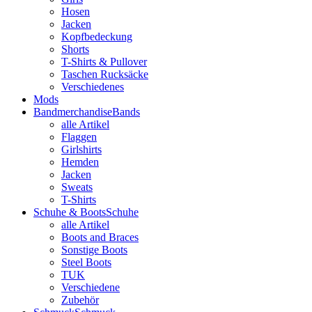
Hosen
Jacken
Kopfbedeckung
Shorts
T-Shirts & Pullover
Taschen Rucksäcke
Verschiedenes
Mods
Bandmerchandise
Bands
alle Artikel
Flaggen
Girlshirts
Hemden
Jacken
Sweats
T-Shirts
Schuhe & Boots
Schuhe
alle Artikel
Boots and Braces
Sonstige Boots
Steel Boots
TUK
Verschiedene
Zubehör