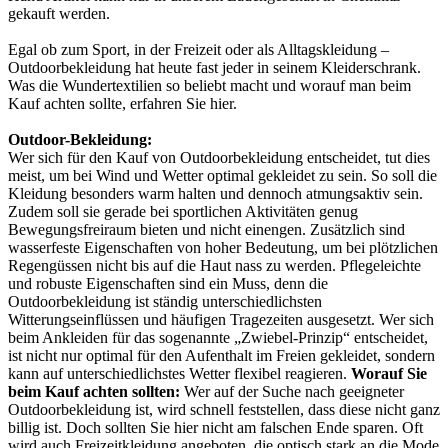
gekauft werden.
Egal ob zum Sport, in der Freizeit oder als Alltagskleidung –
Outdoorbekleidung hat heute fast jeder in seinem Kleiderschrank.
Was die Wundertextilien so beliebt macht und worauf man beim
Kauf achten sollte, erfahren Sie hier.
Outdoor-Bekleidung:
Wer sich
für den Kauf von Outdoorbekleidung entscheidet, tut dies
meist, um bei Wind und Wetter optimal gekleidet zu sein. So soll die
Kleidung besonders warm halten und dennoch atmungsaktiv sein.
Zudem soll sie gerade bei sportlichen Aktivitäten genug
Bewegungsfreiraum bieten und nicht einengen. Zusätzlich sind
wasserfeste Eigenschaften von hoher Bedeutung, um bei plötzlichen
Regengüssen nicht bis auf die Haut nass zu werden. Pflegeleichte
und robuste Eigenschaften sind ein Muss, denn die
Outdoorbekleidung ist ständig unterschiedlichsten
Witterungseinflüssen und häufigen Tragezeiten ausgesetzt. Wer sich
beim Ankleiden für das sogenannte „Zwiebel-Prinzip“ entscheidet,
ist nicht nur optimal für den Aufenthalt im Freien gekleidet, sondern
kann auf unterschiedlichstes Wetter flexibel reagieren.
Worauf Sie
beim Kauf achten sollten:
Wer auf der Suche nach geeigneter
Outdoorbekleidung ist, wird schnell feststellen, dass diese nicht ganz
billig ist. Doch sollten Sie hier nicht am falschen Ende sparen. Oft
wird auch Freizeitkleidung angeboten, die optisch stark an die Mode