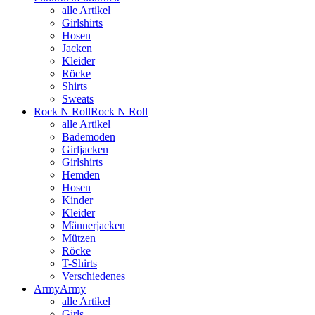
alle Artikel
Girlshirts
Hosen
Jacken
Kleider
Röcke
Shirts
Sweats
Rock N Roll
Rock N Roll
alle Artikel
Bademoden
Girljacken
Girlshirts
Hemden
Hosen
Kinder
Kleider
Männerjacken
Mützen
Röcke
T-Shirts
Verschiedenes
Army
Army
alle Artikel
Girls