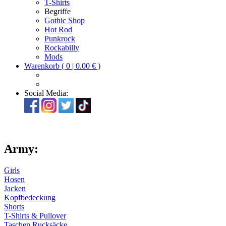
T-Shirts
Begriffe
Gothic Shop
Hot Rod
Punkrock
Rockabilly
Mods
Warenkorb ( 0 | 0.00 € )
Social Media:
Army:
Girls
Hosen
Jacken
Kopfbedeckung
Shorts
T-Shirts & Pullover
Taschen Rucksäcke