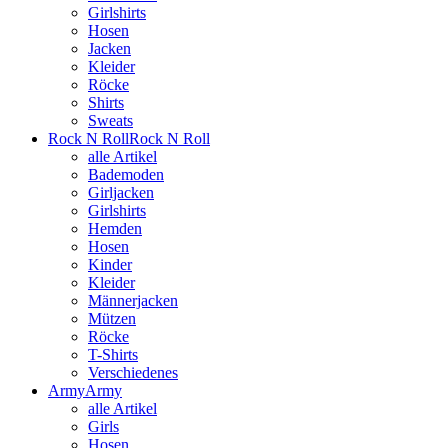
Girlshirts
Hosen
Jacken
Kleider
Röcke
Shirts
Sweats
Rock N Roll
Rock N Roll
alle Artikel
Bademoden
Girljacken
Girlshirts
Hemden
Hosen
Kinder
Kleider
Männerjacken
Mützen
Röcke
T-Shirts
Verschiedenes
Army
Army
alle Artikel
Girls
Hosen