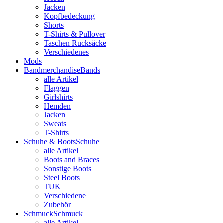
Jacken
Kopfbedeckung
Shorts
T-Shirts & Pullover
Taschen Rucksäcke
Verschiedenes
Mods
Bandmerchandise
Bands
alle Artikel
Flaggen
Girlshirts
Hemden
Jacken
Sweats
T-Shirts
Schuhe & Boots
Schuhe
alle Artikel
Boots and Braces
Sonstige Boots
Steel Boots
TUK
Verschiedene
Zubehör
Schmuck
Schmuck
alle Artikel