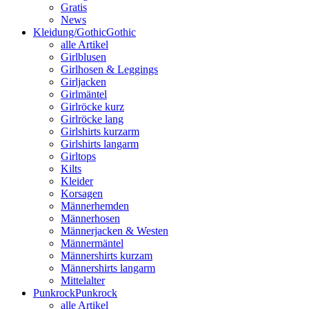
Gratis
News
Kleidung/Gothic
Gothic
alle Artikel
Girlblusen
Girlhosen & Leggings
Girljacken
Girlmäntel
Girlröcke kurz
Girlröcke lang
Girlshirts kurzarm
Girlshirts langarm
Girltops
Kilts
Kleider
Korsagen
Männerhemden
Männerhosen
Männerjacken & Westen
Männermäntel
Männershirts kurzam
Männershirts langarm
Mittelalter
Punkrock
Punkrock
alle Artikel