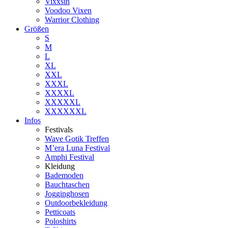
Vixxsin
Voodoo Vixen
Warrior Clothing
Größen
S
M
L
XL
XXL
XXXL
XXXXL
XXXXXL
XXXXXXL
Infos
Festivals
Wave Gotik Treffen
M’era Luna Festival
Amphi Festival
Kleidung
Bademoden
Bauchtaschen
Jogginghosen
Outdoorbekleidung
Petticoats
Poloshirts