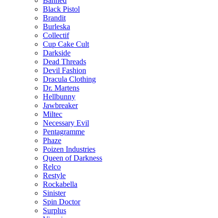
Banned
Black Pistol
Brandit
Burleska
Collectif
Cup Cake Cult
Darkside
Dead Threads
Devil Fashion
Dracula Clothing
Dr. Martens
Hellbunny
Jawbreaker
Miltec
Necessary Evil
Pentagramme
Phaze
Poizen Industries
Queen of Darkness
Relco
Restyle
Rockabella
Sinister
Spin Doctor
Surplus