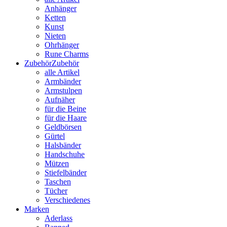
Anhänger
Ketten
Kunst
Nieten
Ohrhänger
Rune Charms
Zubehör
Zubehör
alle Artikel
Armbänder
Armstulpen
Aufnäher
für die Beine
für die Haare
Geldbörsen
Gürtel
Halsbänder
Handschuhe
Mützen
Stiefelbänder
Taschen
Tücher
Verschiedenes
Marken
Aderlass