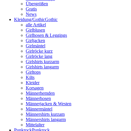
Übergrößen
Gratis
News
Kleidung/Gothic
Gothic
alle Artikel
Girlblusen
Girlhosen & Leggings
Girljacken
Girlmäntel
Girlröcke kurz
Girlröcke lang
Girlshirts kurzarm
Girlshirts langarm
Girltops
Kilts
Kleider
Korsagen
Männerhemden
Männerhosen
Männerjacken & Westen
Männermäntel
Männershirts kurzam
Männershirts langarm
Mittelalter
Punkrock
Punkrock