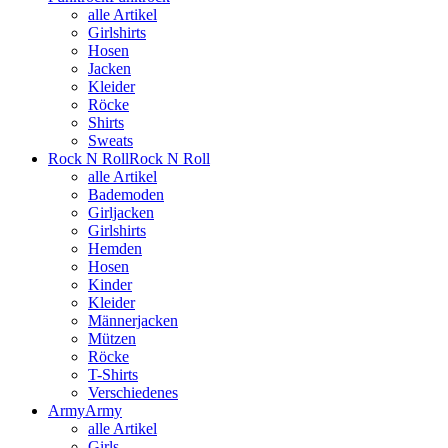
alle Artikel
Girlshirts
Hosen
Jacken
Kleider
Röcke
Shirts
Sweats
Rock N Roll
Rock N Roll
alle Artikel
Bademoden
Girljacken
Girlshirts
Hemden
Hosen
Kinder
Kleider
Männerjacken
Mützen
Röcke
T-Shirts
Verschiedenes
Army
Army
alle Artikel
Girls