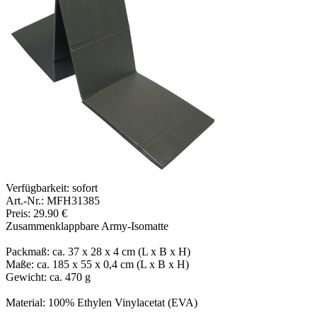
Verfügbarkeit:
sofort
Art.-Nr.: MFH31385
Preis: 29.90 €
Zusammenklappbare Army-Isomatte
Packmaß: ca. 37 x 28 x 4 cm (L x B x H)
Maße: ca. 185 x 55 x 0,4 cm (L x B x H)
Gewicht: ca. 470 g
Material: 100% Ethylen Vinylacetat (EVA)