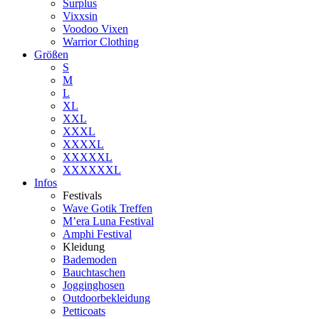
Surplus
Vixxsin
Voodoo Vixen
Warrior Clothing
Größen
S
M
L
XL
XXL
XXXL
XXXXL
XXXXXL
XXXXXXL
Infos
Festivals
Wave Gotik Treffen
M’era Luna Festival
Amphi Festival
Kleidung
Bademoden
Bauchtaschen
Jogginghosen
Outdoorbekleidung
Petticoats