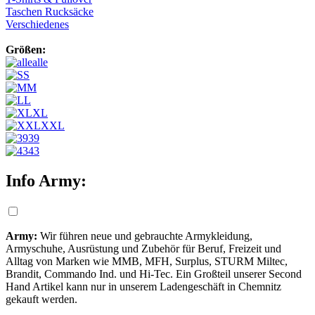
Taschen Rucksäcke
Verschiedenes
Größen:
alle
S
M
L
XL
XXL
39
43
Info Army:
Army:
Wir führen neue und gebrauchte Armykleidung,
Armyschuhe, Ausrüstung und Zubehör für Beruf, Freizeit und
Alltag von Marken wie MMB, MFH, Surplus, STURM Miltec,
Brandit, Commando Ind. und Hi-Tec. Ein Großteil unserer Second
Hand Artikel kann nur in unserem Ladengeschäft in Chemnitz
gekauft werden.