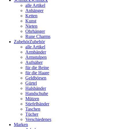
Schmuck
Schmuck
alle Artikel
Anhänger
Ketten
Kunst
Nieten
Ohrhänger
Rune Charms
Zubehör
Zubehör
alle Artikel
Armbänder
Armstulpen
Aufnäher
für die Beine
für die Haare
Geldbörsen
Gürtel
Halsbänder
Handschuhe
Mützen
Stiefelbänder
Taschen
Tücher
Verschiedenes
Marken