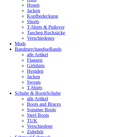
Hosen
Jacken
Kopfbedeckung
Shorts
T-Shirts & Pullover
Taschen Rucksäcke
Verschiedenes
Mods
Bandmerchandise
Bands
alle Artikel
Flaggen
Girlshirts
Hemden
Jacken
Sweats
T-Shirts
Schuhe & Boots
Schuhe
alle Artikel
Boots and Braces
Sonstige Boots
Steel Boots
TUK
Verschiedene
Zubehör