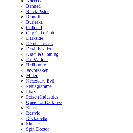
Aderlass
Banned
Black Pistol
Brandit
Burleska
Collectif
Cup Cake Cult
Darkside
Dead Threads
Devil Fashion
Dracula Clothing
Dr. Martens
Hellbunny
Jawbreaker
Miltec
Necessary Evil
Pentagramme
Phaze
Poizen Industries
Queen of Darkness
Relco
Restyle
Rockabella
Sinister
Spin Doctor