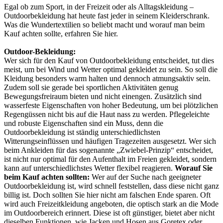
Egal ob zum Sport, in der Freizeit oder als Alltagskleidung –
Outdoorbekleidung hat heute fast jeder in seinem Kleiderschrank.
Was die Wundertextilien so beliebt macht und worauf man beim
Kauf achten sollte, erfahren Sie hier.
Outdoor-Bekleidung:
Wer sich
für den Kauf von Outdoorbekleidung entscheidet, tut dies
meist, um bei Wind und Wetter optimal gekleidet zu sein. So soll die
Kleidung besonders warm halten und dennoch atmungsaktiv sein.
Zudem soll sie gerade bei sportlichen Aktivitäten genug
Bewegungsfreiraum bieten und nicht einengen. Zusätzlich sind
wasserfeste Eigenschaften von hoher Bedeutung, um bei plötzlichen
Regengüssen nicht bis auf die Haut nass zu werden. Pflegeleichte
und robuste Eigenschaften sind ein Muss, denn die
Outdoorbekleidung ist ständig unterschiedlichsten
Witterungseinflüssen und häufigen Tragezeiten ausgesetzt. Wer sich
beim Ankleiden für das sogenannte „Zwiebel-Prinzip“ entscheidet,
ist nicht nur optimal für den Aufenthalt im Freien gekleidet, sondern
kann auf unterschiedlichstes Wetter flexibel reagieren.
Worauf Sie
beim Kauf achten sollten:
Wer auf der Suche nach geeigneter
Outdoorbekleidung ist, wird schnell feststellen, dass diese nicht ganz
billig ist. Doch sollten Sie hier nicht am falschen Ende sparen. Oft
wird auch Freizeitkleidung angeboten, die optisch stark an die Mode
im Outdoorbereich erinnert. Diese ist oft günstiger, bietet aber nicht
dieselben Funktionen, wie Jacken und Hosen aus Goretex oder