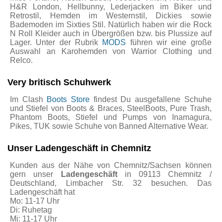
H&R London, Hellbunny, Lederjacken im Biker und
Retrostil, Hemden im Westernstil, Dickies sowie
Bademoden im Sixties Stil. Natürlich haben wir die Rock
N Roll Kleider auch in Übergrößen bzw. bis Plussize auf
Lager. Unter der Rubrik
MODS
führen wir eine große
Auswahl an Karohemden von Warrior Clothing und
Relco.
Very britisch Schuhwerk
Im Clash
Boots Store
findest Du ausgefallene Schuhe
und Stiefel von Boots & Braces, SteelBoots, Pure Trash,
Phantom Boots, Stiefel und Pumps von Inamagura,
Pikes, TUK sowie Schuhe von Banned Alternative Wear.
Unser Ladengeschäft in Chemnitz
Kunden aus der Nähe von Chemnitz/Sachsen können
gern unser
Ladengeschäft
in 09113 Chemnitz /
Deutschland, Limbacher Str. 32 besuchen. Das
Ladengeschäft hat
Mo: 11-17 Uhr
Di: Ruhetag
Mi: 11-17 Uhr