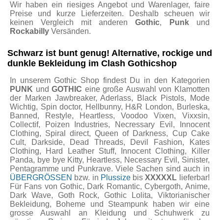
Wir haben ein riesiges Angebot und Warenlager, faire
Preise und kurze Lieferzeiten. Deshalb scheuen wir
keinen Vergleich mit anderen
Gothic
,
Punk
und
Rockabilly
Versänden.
Schwarz ist bunt genug! Alternative, rockige und
dunkle Bekleidung im Clash Gothicshop
In unserem Gothic Shop findest Du in den Kategorien
PUNK
und
GOTHIC
eine große Auswahl von Klamotten
der Marken Jawbreaker, Aderlass, Black Pistols, Mode
Wichtig, Spin doctor, Hellbunny, H&R London, Burleska,
Banned, Restyle, Heartless, Voodoo Vixen, Vixxsin,
Collectif, Poizen Industries, Necressary Evil, Innocent
Clothing, Spiral direct, Queen of Darkness, Cup Cake
Cult, Darkside, Dead Threads, Devil Fashion, Kates
Clothing, Hard Leather Stuff, Innocent Clothing, Killer
Panda, bye bye Kitty, Heartless, Necessary Evil, Sinister,
Pentagramme und Punkrave. Viele Sachen sind auch in
ÜBERGRÖSSEN
bzw. in
Plussize
bis
XXXXXL
lieferbar!
Für Fans von Gothic, Dark Romantic, Cybergoth, Anime,
Dark Wave, Goth Rock, Gothic Lolita, Viktorianischer
Bekleidung, Boheme und Steampunk haben wir eine
grosse Auswahl an Kleidung und Schuhwerk zu