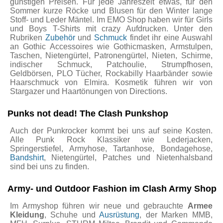
günstigen Preisen. Für jede Jahreszeit etwas, für den
Sommer kurze Röcke und Blusen für den Winter lange
Stoff- und Leder Mäntel. Im EMO Shop haben wir für Girls
und Boys T-Shirts mit crazy Aufdrucken. Unter den
Rubriken
Zubehör
und
Schmuck
findet ihr eine Auswahl
an Gothic Accessoires wie Gothicmasken, Armstulpen,
Taschen, Nietengürtel, Patronengürtel, Nieten, Schirme,
indischer Schmuck, Patchoulie, Strumpfhosen,
Geldbörsen, PLO Tücher, Rockabilly Haarbänder sowie
Haarschmuck von Elmira. Kosmetik führen wir von
Stargazer und Haartönungen von Directions.
Punks not dead! The Clash Punkshop
Auch der Punkrocker kommt bei uns auf seine Kosten.
Alle Punk Rock Klassiker wie Lederjacken,
Springerstiefel, Armyhose, Tartanhose, Bondagehose,
Bandshirt
, Nietengürtel, Patches und Nietenhalsband
sind bei uns zu finden.
Army- und Outdoor Fashion im Clash Army Shop
Im Armyshop führen wir neue und gebrauchte
Armee
Kleidung
, Schuhe und
Ausrüstung
, der Marken MMB,