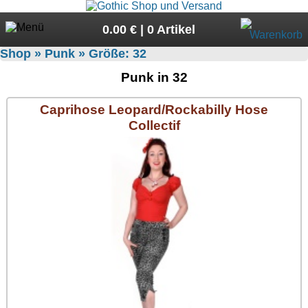
0.00 € | 0 Artikel
Shop
»
Punk
» Größe:
32
Suche
Punk in 32
Sprache:
Caprihose Leopard/Rockabilly Hose
Collectif
Angebote
Sonderangebote
Kleidung/Gothic
Geschenketipps
alle Artikel
Punkrock
Übergrößen
Girlblusen
alle Artikel
Rock N Roll
Gratis
Girlhosen & Leggings
Girlshirts
alle Artikel
Army
News
Girljacken
Hosen
Bademoden
alle Artikel
Girlmäntel
Mods