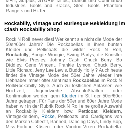
MFH, Surplus, STURM Miltec, Brandit und Commando
Industries, Boots and Braces, Steel Boots, Phantom
Rangers und Hi-Tec.
Rockabilly, Vintage und Burlesque Bekleidung im
Clash Rockabilly Shop
Rock N Roll never dies! Wer kennt sie nicht die Mode der
50er/60er Jahre? Die Rockabellas in ihren bunten
Kleider und Petticoats die wilder Rock N Roll,
Rockabilly
, Boogie Woogie, Swing Partys, die Künstler
wie Elvis Presley, Johnny Cash, Chuck Berry, Bo
Diddley, Gene Vincent, Frankie Lymon, Chuck Berry,
Little Richard, Jerry Lee Lewis, Buddy Holly ? Auch heute
findet die Vintage Mode der 50er Jahre wieder ihre
Liebhaber immer öfter sieht man
Rockabellas
im Rock N
Roll/Rockabilly Style. Auch zu festlichen Anlässen wie
Hochzeit, Jugendweihe Abschlußbällen oder
Konfirmation werden gern
Kleider
im Stil der 50er/60er
Jahre getragen. Für Fans der 50er und 60er Jahre Mode
haben wir in der Rubrik Rock N Roll eine große Auswahl
an Rockabilly Kleidern bzw.
Petticoat Kleidern
,
Vintagekleidern,
Röcke
, Petticoats und Cardigans von
den Marken Collectif, Banned, Dancing Days, Lindy Bop,
Miss Fortune, Küsten Luder, Voodoo Vixen, Rockabella,