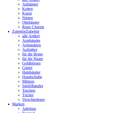
Anhänger
Ketten
Kunst
Nieten
Ohrhänger
Rune Charms
Zubehör
Zubehör
alle Artikel
Armbänder
Armstulpen
Aufnäher
für die Beine
für die Haare
Geldbörsen
Gürtel
Halsbänder
Handschuhe
Mützen
Stiefelbänder
Taschen
Tücher
Verschiedenes
Marken
Aderlass