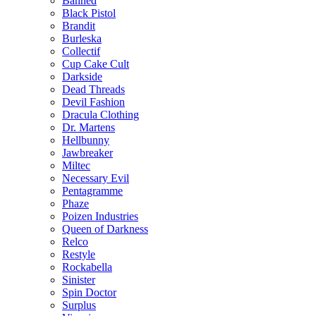
Banned
Black Pistol
Brandit
Burleska
Collectif
Cup Cake Cult
Darkside
Dead Threads
Devil Fashion
Dracula Clothing
Dr. Martens
Hellbunny
Jawbreaker
Miltec
Necessary Evil
Pentagramme
Phaze
Poizen Industries
Queen of Darkness
Relco
Restyle
Rockabella
Sinister
Spin Doctor
Surplus