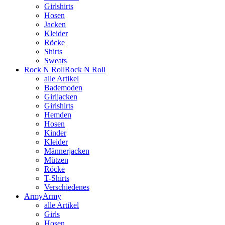
Girlshirts
Hosen
Jacken
Kleider
Röcke
Shirts
Sweats
Rock N Roll
Rock N Roll
alle Artikel
Bademoden
Girljacken
Girlshirts
Hemden
Hosen
Kinder
Kleider
Männerjacken
Mützen
Röcke
T-Shirts
Verschiedenes
Army
Army
alle Artikel
Girls
Hosen